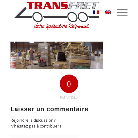
Transfret-logistique
Vous êtes ici :
Accueil
/
Logistique et stockage
/
Transfret-logistique
0
RÉPONSES
Laisser un commentaire
Rejoindre la discussion?
N'hésitez pas à contribuer !